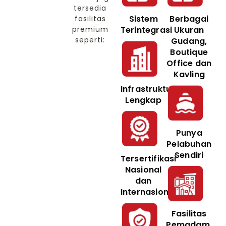
tersedia
Sistem
Berbagai
fasilitas
premium
Terintegrasi
Ukuran
seperti:
Gudang,
Boutique
Office dan
Kavling
Infrastruktur
Lengkap
Punya
Pelabuhan
Sendiri
Tersertifikasi
Nasional
dan
Internasional
Fasilitas
Pemadam,