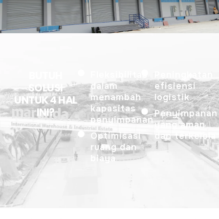
BUTUH
Fleksibilitas
Peningkatan
SOLUSI
dalam
efisiensi
menambah
logistik
UNTUK 4 HAL
kapasitas
INI?​
Penyimpanan
penyimpanan
yang aman
Optimisasi
dan terkelola
ruang dan
biaya