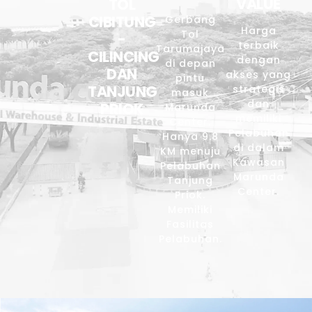
VALUE
TOL
CIBITUNG
Gerbang
Harga
Tol
-
terbaik
Tarumajaya
CILINCING
dengan
di depan
DAN
akses yang
pintu
TANJUNG
strategis
masuk
dan
PRIOK
Marunda
memiliki
Center.
Pelabuhan
Hanya 9.8
di dalam
KM menuju
Kawasan
Pelabuhan
Marunda
Tanjung
Center.
Priok.
Memiliki
Fasilitas
Pelabuhan.